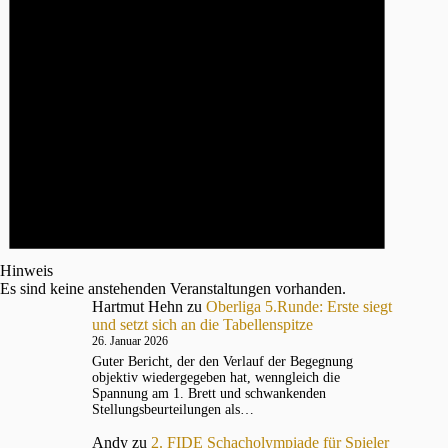
Hinweis
Es sind keine anstehenden Veranstaltungen vorhanden.
Hartmut Hehn
zu
Oberliga 5.Runde: Erste siegt
und setzt sich an die Tabellenspitze
26. Januar 2026
Guter Bericht, der den Verlauf der Begegnung
objektiv wiedergegeben hat, wenngleich die
Spannung am 1. Brett und schwankenden
Stellungsbeurteilungen als…
Andy
zu
2. FIDE Schacholympiade für Spieler