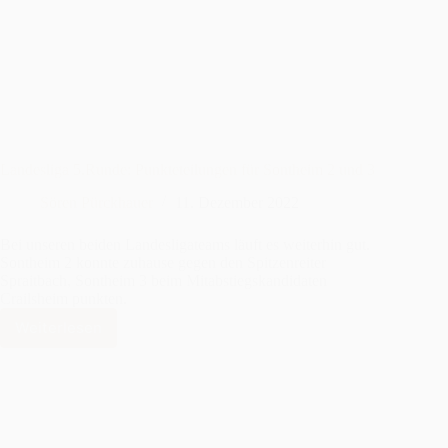
Tägliche
Berichte
zu
unseren
(hoffentlich)
glorreichen
Sieben
Landesliga 5.Runde: Punkteteilungen für Sontheim 2 und 3
Sören Pürckhauer
11. Dezember 2022
Bei unseren beiden Landesligateams läuft es weiterhin gut.
Sontheim 2 konnte zuhause gegen den Spitzenreiter
Spraitbach, Sontheim 3 beim Mitabstiegskandidaten
Crailsheim punkten.
Weiterlesen
Landesliga
5.Runde:
Punkteteilungen
für
Sontheim
2