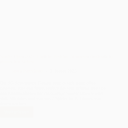
2023:
Sontheim
rockt
in
Gmünd
–
und
wie!!!
Staufer Open 2023: Tägliche Berichte zu unseren (hoffentlich)
glorreichen Sieben
Sören Pürckhauer
3. Januar 2023
Die SG Schwäbisch Gmünd hatte es sich lange offen
gelassen, aber nun findet endlich das sehr beliebte und von
den Räumlichkeiten her einzigartige Staufer Open wieder
statt. Mit dabei sind von uns 7 Spieler im B-Turnier, von
denen wir hier…
Weiterlesen
Staufer
Open
2023: