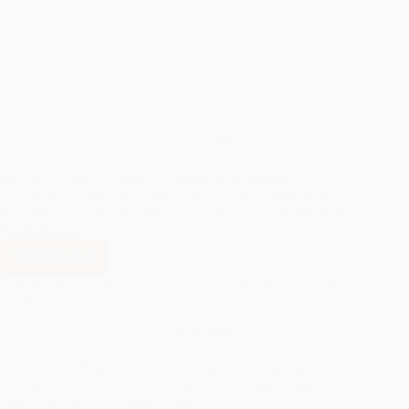
und
3
Kreisklasse 3.Runde: Sontheimer Duo bleibt an der
Tabellenspitze
Sören Pürckhauer
11. Dezember 2022
Richtig eng ging es heute in unseren Schachräumen zu.
Gleich drei Sontheimer Teams hatten ein Heimspiel. In der
Kreisklasse empfing Sontheim 5 Giengen 1 und Sontheim 6
Heidenheim 2.
Weiterlesen
Kreisklasse
3.Runde:
Verbandsliga 4.Runde: Sontheims Erste erkämpft sich einen
Sontheimer
Punkt
Duo
Sören Pürckhauer
5. Dezember 2022
bleibt
an
der
In der vierten Runde der Verbandsliga Nord empfing unsere
Erste den SV Wolfbusch. Nach gutren 5 Stunden Spielzeit
Tabellenspitze
endete die Partie 4:4 unentschieden.