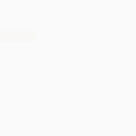
Sören Pürckhauer
8. Januar 2023
Unser Neujahrsblitzturnier wird immer am ersten Samstag
nach Hl. Drei Könige gespielt. Dieses Mal fanden sich 20
Blitzer. Sieger wurde erneut Sören Pürckhauer.
Weiterlesen
67.Neujahrsblitzturnier:
20
Blitzer
starten
ins
neue
Jahr
Neue Trainingseite unseres alten Schachfreundes Pavel
Martynov
Sören Pürckhauer
7. Januar 2023
Falls sich jemand nicht mehr an Pavel erinnert, er spielte in der