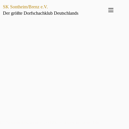
Zum
SK Sontheim/Brenz e.V.
Inhalt
springen
Der größte Dorfschachklub Deutschlands
67.Neujahrsblitzturnier: 20 Blitzer starten ins neue Jahr