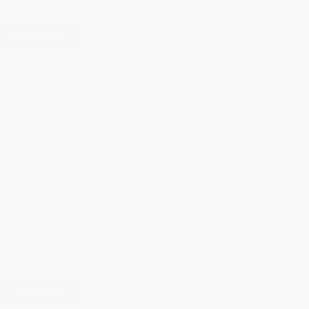
Saison 14/15 einige Spiele am Spitzenbrett in unserem
Oberligateam.
Weiterlesen
Neue
Trainingseite
unseres
alten
Schachfreundes
Pavel
Martynov
Staufer Open 2023: Sontheim rockt in Gmünd – und wie!!!
Sören Pürckhauer
6. Januar 2023
Nachdem wir in den letzten Tagen versucht haben, möglichst
zeitnah aus Schwäbisch Gmünd zu berichten, folgt nun der
zusammenfassende Abschlussbericht.
Weiterlesen
Staufer
Open