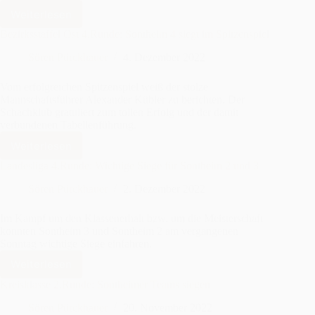
Weiterlesen
Verbandsliga
4.Runde:
Bezirksstaffel Ost 4.Runde: Sontheim 4 siegt im Spitzenspiel
Sontheims
Sören Pürckhauer
4. Dezember 2022
Erste
erkämpft
sich
Vom erfolgreichen Spitzenspiel weiß der stolze
einen
Mannschaftsführer Alexander Kübler zu berichten. Der
Schachklub gratuliert zum tollen Erfolg und der damit
Punkt
verbundenen Tabellenführung.
Weiterlesen
Bezirksstaffel
Ost
Landesliga 4.Runde: Wichtige Siege für Sontheim 2 und 3
4.Runde:
Sören Pürckhauer
2. Dezember 2022
Sontheim
4
siegt
Im Kampf um den Klassenerhalt bzw. um die Meisterschaft
im
konnten Sontheim 3 und Sontheim 2 am vergangenen
Sonntag wichtige Siege einfahren.
Spitzenspiel
Weiterlesen
Landesliga
4.Runde:
Kreisklasse 2.Runde: Sontheimer Teams siegen
Wichtige
Sören Pürckhauer
20. November 2022
Siege