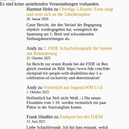
Es sind keine anstehenden Veranstaltungen vorhanden.
Hartmut Hehn
zu
Oberliga 5.Runde: Erste siegt
und setzt sich an die Tabellenspitze
26. Januar 2026
Guter Bericht, der den Verlauf der Begegnung
objektiv wiedergegeben hat, wenngleich die
Spannung am 1. Brett und schwankenden
Stellungsbeurteilungen als…
Andy
zu
2. FIDE Schacholympiade für Spieler
mit Behinderung
21. Oktober 2025
Im Bericht zur ersten Runde bei der FIDE ist Ben
gleich zweimal im Bild: https://www.fide.com/fide-
olympiad-for-people-with-disabilities-day-1-a-
celebration-of-inclusivity-and-determination/
Andy
zu
Vorbericht zur Jugend-WM U14
1. Oktober 2025
Hoffentlich hat Neil nicht Weiß ;-) Die neuen
Elozahlen vom 1.10. werden vermutlich ein paar
Plätze in der Startrangliste kosten.
Frank Häußler
zu
Endspurt bei der DJEM
13. Juni 2025
Liebe Schachfreunde, Ich bin bass erstaunt, welch