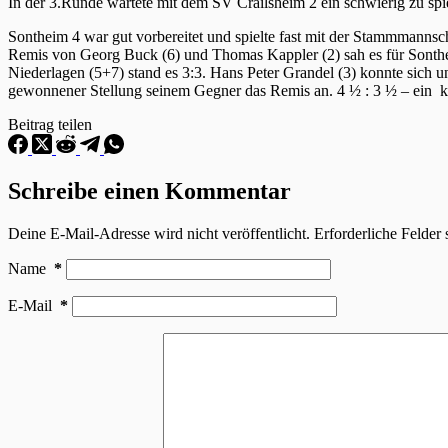
In der 3.Runde wartete mit dem SV Crailsheim 2 ein schwierig zu spi
Sontheim 4 war gut vorbereitet und spielte fast mit der Stammmannscha
Remis von Georg Buck (6) und Thomas Kappler (2) sah es für Sonthe
Niederlagen (5+7) stand es 3:3. Hans Peter Grandel (3) konnte sich u
gewonnener Stellung seinem Gegner das Remis an. 4 ½ : 3 ½ – ein kn
Beitrag teilen
Schreibe einen Kommentar
Deine E-Mail-Adresse wird nicht veröffentlicht.
Erforderliche Felder 
Name
*
E-Mail
*