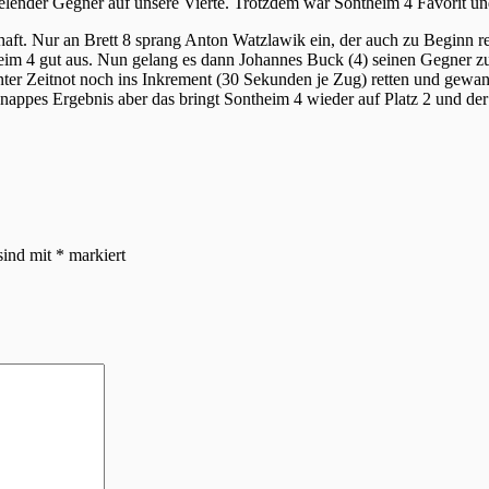
elender Gegner auf unsere Vierte. Trotzdem war Sontheim 4 Favorit und
ft. Nur an Brett 8 sprang Anton Watzlawik ein, der auch zu Beginn rech
im 4 gut aus. Nun gelang es dann Johannes Buck (4) seinen Gegner zu 
nter Zeitnot noch ins Inkrement (30 Sekunden je Zug) retten und gewann
appes Ergebnis aber das bringt Sontheim 4 wieder auf Platz 2 und der
sind mit
*
markiert