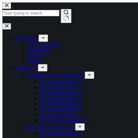
Zum
Inhalt
springen
Keine
Ergebnisse
Neuigkeiten
Alle Neuigkeiten
Spielbetrieb
Turniere
Jugend
Spielbetrieb
Neuigkeiten zum Spielbetrieb
SK Sontheim/Brenz 1
SK Sontheim/Brenz 2
SK Sontheim/Brenz 3
SK Sontheim/Brenz 4
SK Sontheim/Brenz 5
SK Sontheim/Brenz 6
SK Sontheim/Brenz 7
Verbandsjugendligateam
Paarungen & Ergebnisse
SK Sontheim/Brenz 1