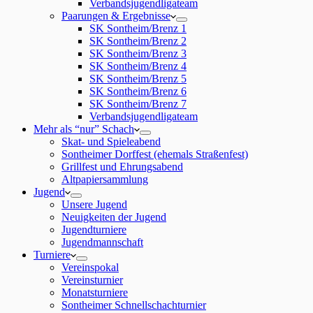
Verbandsjugendligateam
Paarungen & Ergebnisse
SK Sontheim/Brenz 1
SK Sontheim/Brenz 2
SK Sontheim/Brenz 3
SK Sontheim/Brenz 4
SK Sontheim/Brenz 5
SK Sontheim/Brenz 6
SK Sontheim/Brenz 7
Verbandsjugendligateam
Mehr als “nur” Schach
Skat- und Spieleabend
Sontheimer Dorffest (ehemals Straßenfest)
Grillfest und Ehrungsabend
Altpapiersammlung
Jugend
Unsere Jugend
Neuigkeiten der Jugend
Jugendturniere
Jugendmannschaft
Turniere
Vereinspokal
Vereinsturnier
Monatsturniere
Sontheimer Schnellschachturnier