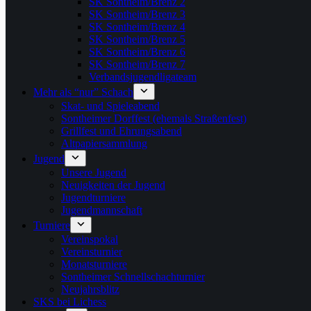
SK Sontheim/Brenz 2
SK Sontheim/Brenz 3
SK Sontheim/Brenz 4
SK Sontheim/Brenz 5
SK Sontheim/Brenz 6
SK Sontheim/Brenz 7
Verbandsjugendligateam
Mehr als “nur” Schach
Skat- und Spieleabend
Sontheimer Dorffest (ehemals Straßenfest)
Grillfest und Ehrungsabend
Altpapiersammlung
Jugend
Unsere Jugend
Neuigkeiten der Jugend
Jugendturniere
Jugendmannschaft
Turniere
Vereinspokal
Vereinsturnier
Monatsturniere
Sontheimer Schnellschachturnier
Neujahrsblitz
SKS bei Lichess