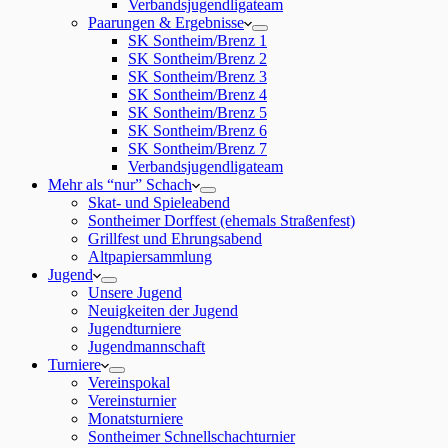
Verbandsjugendligateam
Paarungen & Ergebnisse
SK Sontheim/Brenz 1
SK Sontheim/Brenz 2
SK Sontheim/Brenz 3
SK Sontheim/Brenz 4
SK Sontheim/Brenz 5
SK Sontheim/Brenz 6
SK Sontheim/Brenz 7
Verbandsjugendligateam
Mehr als “nur” Schach
Skat- und Spieleabend
Sontheimer Dorffest (ehemals Straßenfest)
Grillfest und Ehrungsabend
Altpapiersammlung
Jugend
Unsere Jugend
Neuigkeiten der Jugend
Jugendturniere
Jugendmannschaft
Turniere
Vereinspokal
Vereinsturnier
Monatsturniere
Sontheimer Schnellschachturnier