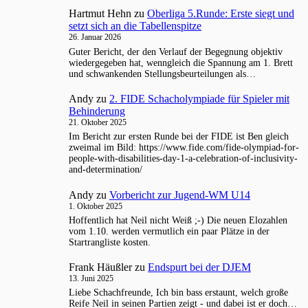
Hartmut Hehn
zu
Oberliga 5.Runde: Erste siegt und
setzt sich an die Tabellenspitze
26. Januar 2026
Guter Bericht, der den Verlauf der Begegnung objektiv
wiedergegeben hat, wenngleich die Spannung am 1. Brett
und schwankenden Stellungsbeurteilungen als…
Andy
zu
2. FIDE Schacholympiade für Spieler mit
Behinderung
21. Oktober 2025
Im Bericht zur ersten Runde bei der FIDE ist Ben gleich
zweimal im Bild: https://www.fide.com/fide-olympiad-for-
people-with-disabilities-day-1-a-celebration-of-inclusivity-
and-determination/
Andy
zu
Vorbericht zur Jugend-WM U14
1. Oktober 2025
Hoffentlich hat Neil nicht Weiß ;-) Die neuen Elozahlen
vom 1.10. werden vermutlich ein paar Plätze in der
Startrangliste kosten.
Frank Häußler
zu
Endspurt bei der DJEM
13. Juni 2025
Liebe Schachfreunde, Ich bin bass erstaunt, welch große
Reife Neil in seinen Partien zeigt - und dabei ist er doch…