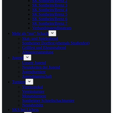
SK Sontheim/Brenz 2
SK Sontheim/Brenz 3
SK Sontheim/Brenz 4
SK Sontheim/Brenz 5
SK Sontheim/Brenz 6
SK Sontheim/Brenz 7
Verbandsjugendligateam
Mehr als “nur” Schach
Skat- und Spieleabend
Sontheimer Dorffest (ehemals Straßenfest)
Grillfest und Ehrungsabend
Altpapiersammlung
Jugend
Unsere Jugend
Neuigkeiten der Jugend
Jugendturniere
Jugendmannschaft
Turniere
Vereinspokal
Vereinsturnier
Monatsturniere
Sontheimer Schnellschachturnier
Neujahrsblitz
SKS bei Lichess