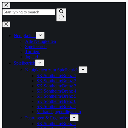
Zum
Inhalt
springen
Keine
Ergebnisse
Neuigkeiten
Alle Neuigkeiten
Spielbetrieb
Turniere
Jugend
Spielbetrieb
Neuigkeiten zum Spielbetrieb
SK Sontheim/Brenz 1
SK Sontheim/Brenz 2
SK Sontheim/Brenz 3
SK Sontheim/Brenz 4
SK Sontheim/Brenz 5
SK Sontheim/Brenz 6
SK Sontheim/Brenz 7
Verbandsjugendligateam
Paarungen & Ergebnisse
SK Sontheim/Brenz 1