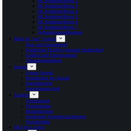
SK Sontheim/Brenz 2
SK Sontheim/Brenz 3
SK Sontheim/Brenz 4
SK Sontheim/Brenz 5
SK Sontheim/Brenz 6
SK Sontheim/Brenz 7
Verbandsjugendligateam
Mehr als “nur” Schach
Skat- und Spieleabend
Sontheimer Dorffest (ehemals Straßenfest)
Grillfest und Ehrungsabend
Altpapiersammlung
Jugend
Unsere Jugend
Neuigkeiten der Jugend
Jugendturniere
Jugendmannschaft
Turniere
Vereinspokal
Vereinsturnier
Monatsturniere
Sontheimer Schnellschachturnier
Neujahrsblitz
SKS bei Lichess