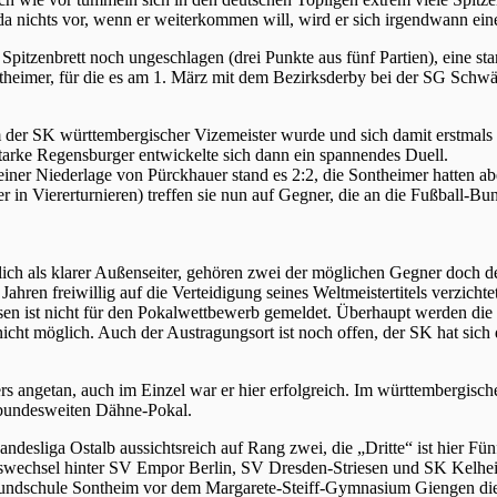
 da nichts vor, wenn er weiterkommen will, wird er sich irgendwann e
 Spitzenbrett noch ungeschlagen (drei Punkte aus fünf Partien), eine 
theimer, für die es am 1. März mit dem Bezirksderby bei der SG Schwä
m der SK württembergischer Vizemeister wurde und sich damit erstmals 
starke Regensburger entwickelte sich dann ein spannendes Duell.
er Niederlage von Pürckhauer stand es 2:2, die Sontheimer hatten abe
 in Viererturnieren) treffen sie nun auf Gegner, die an die Fußball-Bu
rlich als klarer Außenseiter, gehören zwei der möglichen Gegner doch 
hren freiwillig auf die Verteidigung seines Weltmeistertitels verzichtete
sen ist nicht für den Pokalwettbewerb gemeldet. Überhaupt werden die P
 nicht möglich. Auch der Austragungsort ist noch offen, der SK hat sich
s angetan, auch im Einzel war er hier erfolgreich. Im württembergisch
n bundesweiten Dähne-Pokal.
ndesliga Ostalb aussichtsreich auf Rang zwei, die „Dritte“ ist hier Fü
wechsel hinter SV Empor Berlin, SV Dresden-Striesen und SK Kelheim
Grundschule Sontheim vor dem Margarete-Steiff-Gymnasium Giengen die