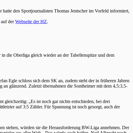
 hatte den Sportjournalisten Thomas Jentscher im Vorfeld informiert,
h auf der
Webseite der HZ
.
 in die Oberliga gleich wieder an der Tabellenspitze und dem
efan Egle schloss sich dem SK an, zudem steht der in früheren Jahren
ng an glänzend. Zuletzt übernahmen die Sontheimer mit dem 4,5:3,5-
gleichzeitig: „Es ist noch gar nichts entschieden, bei drei
letzter auf 3:5 Zähler. Für Spannung ist noch gesorgt, auch der
z vorn stehen, würden sie die Herausforderung BW-Liga annehmen. Der
nspieler aus aller Welt. „Das würde auch helfen, Neil Albrecht noch