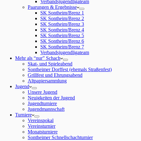
Verbandsjugendligateam
Paarungen & Ergebnisse
SK Sontheim/Brenz 1
SK Sontheim/Brenz 2
SK Sontheim/Brenz 3
SK Sontheim/Brenz 4
SK Sontheim/Brenz 5
SK Sontheim/Brenz 6
SK Sontheim/Brenz 7
Verbandsjugendligateam
Mehr als “nur” Schach
Skat- und Spieleabend
Sontheimer Dorffest (ehemals Straßenfest)
Grillfest und Ehrungsabend
Altpapiersammlung
Jugend
Unsere Jugend
Neuigkeiten der Jugend
Jugendturniere
Jugendmannschaft
Turniere
Vereinspokal
Vereinsturnier
Monatsturniere
Sontheimer Schnellschachturnier