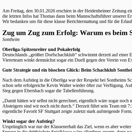
Am Freitag, den 30.01.2026 erschien in der Heidenheimer Zeitung ein 
die letzten Infos hat Thomas dann beim Mannschaftsführer unserer E
Wir bedanken uns für diese klasse Berichterstattung und für die Erlaub
Zug um Zug zum Erfolg: Warum es beim Sc
Sontheim
Oberliga-Spitzenreiter und Pokalerfolg
Deutschlands „größter Dorfschachklub“ schwimmt derzeit auf einer Er
Viererteam winkt demnächst sogar ein Duell gegen den Verein von E
Gute Strategie und ein bisschen Glück: Beim Schachklub Sontheim
Nach dem Aufstieg in die Oberliga war der Respekt bei Sontheims Sch
schon sehr erfolgreiche Kevin Walter wieder öfter zur Verfügung. Au
Sieg gegen Ebersbach sogar die Tabellenführung.
„Damit hätten wir selbst nicht gerechnet, eigentlich wäre sogar noch 
Absteigern sind wir noch nicht durch.“ Derzeit führt sein Team mit 7
eigentliche Favorit SF Stuttgart zeigte zuletzt stark aufsteigende Form
Winkt sogar der Aufstieg?
Ursprünglich war nur der Klassenerhalt das Ziel, wenn es aber weite
Sprung in die dritthöchste Spielklasse wäre allerdings enorm, denn n