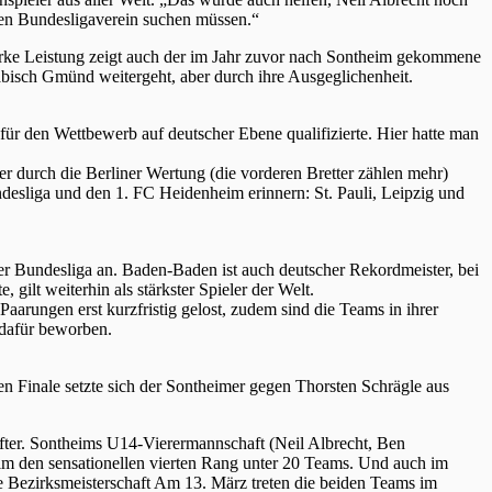
inen Bundesligaverein suchen müssen.“
starke Leistung zeigt auch der im Jahr zuvor nach Sontheim gekommene
bisch Gmünd weitergeht, aber durch ihre Ausgeglichenheit.
für den Wettbewerb auf deutscher Ebene qualifizierte. Hier hatte man
r durch die Berliner Wertung (die vorderen Bretter zählen mehr)
ndesliga und den 1. FC Heidenheim erinnern: St. Pauli, Leipzig und
der Bundesliga an. Baden-Baden ist auch deutscher Rekordmeister, bei
, gilt weiterhin als stärkster Spieler der Welt.
aarungen erst kurzfristig gelost, zudem sind die Teams in ihrer
 dafür beworben.
en Finale setzte sich der Sontheimer gegen Thorsten Schrägle aus
nfter. Sontheims U14-Vierermannschaft (Neil Albrecht, Ben
 den sensationellen vierten Rang unter 20 Teams. Und auch im
 Bezirksmeisterschaft Am 13. März treten die beiden Teams im