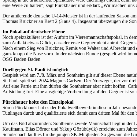
eine Weile zu halten“, sagt Pürckhauer und erklärt: „Wir machen uns
Der amtierende deutsche U-14-Meister ist in der laufenden Saison am
Thomas Brückner an Brett 2 (3 aus 4). Insgesamt überzeugen die Son
Im Pokal auf deutscher Ebene
Noch spektakulärer ist der Auftritt im Vierermannschaftspokal, in de
zum Auftakt etwas Glück, dass der erste Gegner nicht antrat. Gegen 
Nach einem Sieg von Brückner, Remis von Walter und Albrecht und ein
ganz knapp die Nase vorn. In der nächsten Runde (gespielt wird immer
OSG Baden-Baden.
Duell gegen St. Pauli ist möglich
Gespielt wird am 7./8. März und Sontheim gilt auf dieser Ebene natü
St. Pauli spielt seit 2024 Magnus Carlsen. Der Norweger, der vor drei Ja
Auf eine Partie mit ihm dürfen die Sontheimer aber nicht hoffen, Carl
Aufstellung frei. Eine ausgiebige Vorbereitung auf den Gegner ist so
Pürckhauer holte den Einzelpokal
Sören Pürckhauer hat es der Pokalwettbewerb in diesem Jahr besonder
Tuttlingen durch und qualifizierte sich damit zum dritten Mal für de
Um das Bild abzurunden: Sontheims zweite Mannschaft liegt in der La
Kaufmann, Elias Dörner und Yakup Gözübüyük) erreichte zum Jahres
Schulschach läuft es für die jungen SK-Mitglieder. So gewann die 