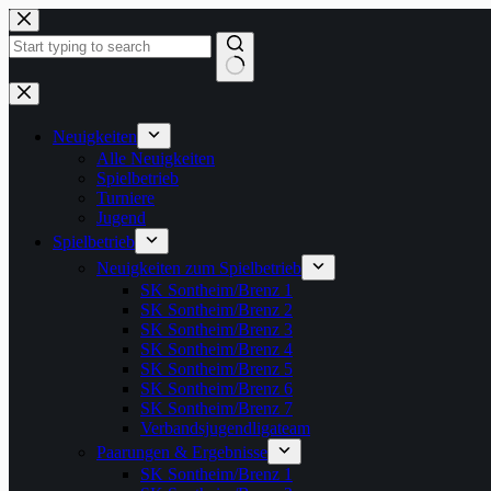
Zum
Inhalt
springen
Keine
Ergebnisse
Neuigkeiten
Alle Neuigkeiten
Spielbetrieb
Turniere
Jugend
Spielbetrieb
Neuigkeiten zum Spielbetrieb
SK Sontheim/Brenz 1
SK Sontheim/Brenz 2
SK Sontheim/Brenz 3
SK Sontheim/Brenz 4
SK Sontheim/Brenz 5
SK Sontheim/Brenz 6
SK Sontheim/Brenz 7
Verbandsjugendligateam
Paarungen & Ergebnisse
SK Sontheim/Brenz 1