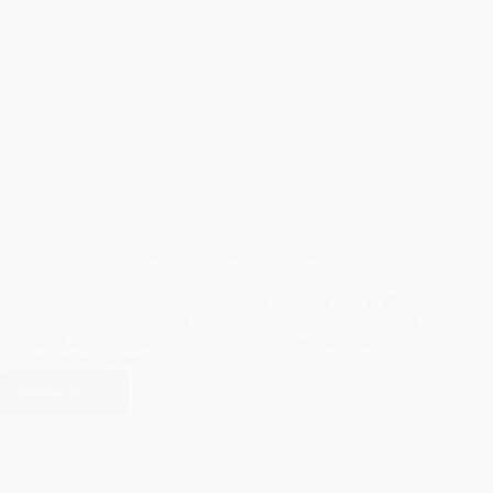
Sontheim
4
verliert
mit
einem
5:3
gegen
Königsbronn
1
Spieltag 2: Sontheim 4 gewinnt Souverän daheim gegen
Schorndorf 2 mit 5,5 : 2,5
Alexander Kübler
20. Oktober 2024
An diesem Sonntag spielte Sontheim 4 das erste mal in dieser
Saison daheim. Mit der fast vollständigen Stammmannschaft
war das Ziel, Schorndorf 2 zu besiegen. Aber auch die
Schorndorfer kamen…
Weiterlesen
Spieltag
2:
Sontheim
4
gewinnt