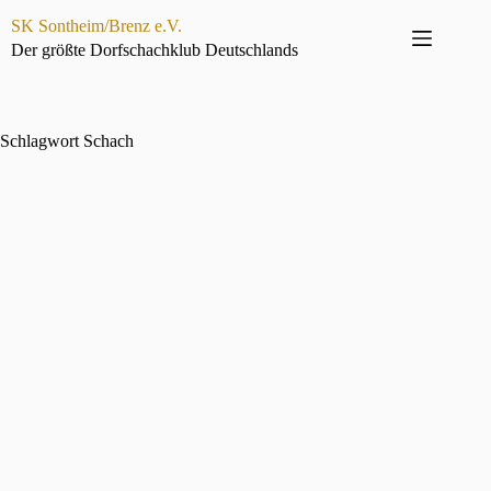
Zum
SK Sontheim/Brenz e.V.
Inhalt
springen
Der größte Dorfschachklub Deutschlands
Schlagwort
Schach