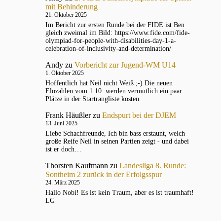
mit Behinderung
21. Oktober 2025
Im Bericht zur ersten Runde bei der FIDE ist Ben
gleich zweimal im Bild: https://www.fide.com/fide-
olympiad-for-people-with-disabilities-day-1-a-
celebration-of-inclusivity-and-determination/
Andy
zu
Vorbericht zur Jugend-WM U14
1. Oktober 2025
Hoffentlich hat Neil nicht Weiß ;-) Die neuen
Elozahlen vom 1.10. werden vermutlich ein paar
Plätze in der Startrangliste kosten.
Frank Häußler
zu
Endspurt bei der DJEM
13. Juni 2025
Liebe Schachfreunde, Ich bin bass erstaunt, welch
große Reife Neil in seinen Partien zeigt - und dabei
ist er doch…
Thorsten Kaufmann
zu
Landesliga 8. Runde:
Sontheim 2 zurück in der Erfolgsspur
24. März 2025
Hallo Nobi! Es ist kein Traum, aber es ist traumhaft!
LG