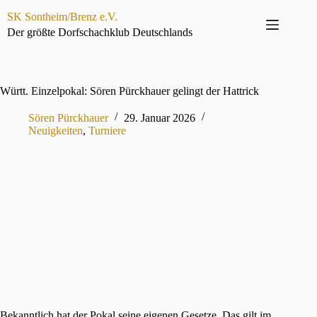
Zum
SK Sontheim/Brenz e.V.
Inhalt
springen
Der größte Dorfschachklub Deutschlands
Württ. Einzelpokal: Sören Pürckhauer gelingt der Hattrick
Sören Pürckhauer
29. Januar 2026
Neuigkeiten
,
Turniere
Bekanntlich hat der Pokal seine eigenen Gesetze. Das gilt im