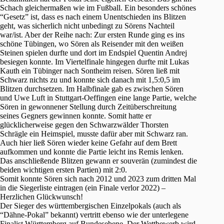
Schach gleichermaßen wie im Fußball. Ein besonders schönes
“Gesetz” ist, dass es nach einem Unentschieden ins Blitzen
geht, was sicherlich nicht unbedingt zu Sörens Nachteil
war/ist. Aber der Reihe nach: Zur ersten Runde ging es ins
schöne Tübingen, wo Sören als Reisender mit den weißen
Steinen spielen durfte und dort im Endspiel Quentin Andrej
besiegen konnte. Im Viertelfinale hingegen durfte mit Lukas
Kauth ein Tübinger nach Sontheim reisen. Sören ließ mit
Schwarz nichts zu und konnte sich danach mit 1,5:0,5 im
Blitzen durchsetzen. Im Halbfinale gab es zwischen Sören
und Uwe Luft in Stuttgart-Oeffingen eine lange Partie, welche
Sören in gewonnener Stellung durch Zeitüberschreitung
seines Gegners gewinnen konnte. Somit hatte er
glücklicherweise gegen den Schwarzwälder Thorsten
Schrägle ein Heimspiel, musste dafür aber mit Schwarz ran.
Auch hier ließ Sören wieder keine Gefahr auf dem Brett
aufkommen und konnte die Partie leicht ins Remis lenken.
Das anschließende Blitzen gewann er souverän (zumindest die
beiden wichtigen ersten Partien) mit 2:0.
Somit konnte Sören sich nach 2012 und 2023 zum dritten Mal
in die Siegerliste eintragen (ein Finale verlor 2022) –
Herzlichen Glückwunsch!
Der Sieger des württembergischen Einzelpokals (auch als
“Dähne-Pokal” bekannt) vertritt ebenso wie der unterlegene
Finalist Württemberg auf Bundesebene. Der Wettbewerb wird