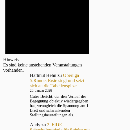
Hinweis
Es sind keine anstehenden Veranstaltungen
vorhanden.
Hartmut Hehn
zu
Oberliga
5.Runde: Erste siegt und setzt
sich an die Tabellenspitze
26. Januar 2026
Guter Bericht, der den Verlauf der
Begegnung objektiv wiedergegeben
hat, wenngleich die Spannung am 1.
Brett und schwankenden
Stellungsbeurteilungen als…
Andy
zu
2. FIDE
Schacholympiade für Spieler mit