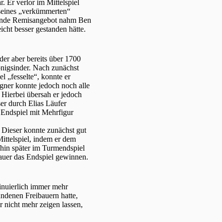
 Er verlor im Mittelspiel
seines „verkümmerten“
erende Remisangebot nahm Ben
icht besser gestanden hätte.
er aber bereits über 1700
nigsinder. Nach zunächst
 „fesselte“, konnte er
egner konnte jedoch noch alle
 Hierbei übersah er jedoch
er durch Elias Läufer
e Endspiel mit Mehrfigur
 Dieser konnte zunächst gut
Mittelspiel, indem er dem
hin später im Turmendspiel
uer das Endspiel gewinnen.
inuierlich immer mehr
undenen Freibauern hatte,
r nicht mehr zeigen lassen,