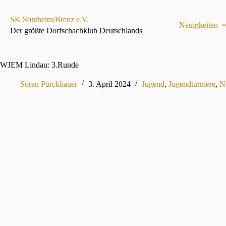
Zum
Inhalt
SK Sontheim/Brenz e.V.
springen
Neuigkeiten
Der größte Dorfschachklub Deutschlands
WJEM Lindau: 3.Runde
Sören Pürckhauer
3. April 2024
Jugend
,
Jugendturniere
,
N