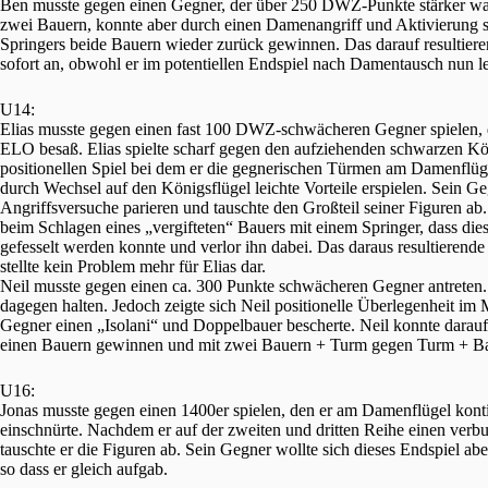
Ben musste gegen einen Gegner, der über 250 DWZ-Punkte stärker war.
zwei Bauern, konnte aber durch einen Damenangriff und Aktivierung 
Springers beide Bauern wieder zurück gewinnen. Das darauf resulti
sofort an, obwohl er im potentiellen Endspiel nach Damentausch nun le
U14:
Elias musste gegen einen fast 100 DWZ-schwächeren Gegner spielen, d
ELO besaß. Elias spielte scharf gegen den aufziehenden schwarzen Kö
positionellen Spiel bei dem er die gegnerischen Türmen am Damenflügel
durch Wechsel auf den Königsflügel leichte Vorteile erspielen. Sein G
Angriffsversuche parieren und tauschte den Großteil seiner Figuren ab.
beim Schlagen eines „vergifteten“ Bauers mit einem Springer, dass dies
gefesselt werden konnte und verlor ihn dabei. Das daraus resultierend
stellte kein Problem mehr für Elias dar.
Neil musste gegen einen ca. 300 Punkte schwächeren Gegner antreten.
dagegen halten. Jedoch zeigte sich Neil positionelle Überlegenheit im 
Gegner einen „Isolani“ und Doppelbauer bescherte. Neil konnte darauf
einen Bauern gewinnen und mit zwei Bauern + Turm gegen Turm + Ba
U16:
Jonas musste gegen einen 1400er spielen, den er am Damenflügel kont
einschnürte. Nachdem er auf der zweiten und dritten Reihe einen verb
tauschte er die Figuren ab. Sein Gegner wollte sich dieses Endspiel abe
so dass er gleich aufgab.