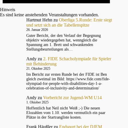
Hinweis
Es sind keine anstehenden Veranstaltungen vorhanden.
Hartmut Hehn
zu
Oberliga 5.Runde: Erste siegt
und setzt sich an die Tabellenspitze
26. Januar 2026
Guter Bericht, der den Verlauf der Begegnung
objektiv wiedergegeben hat, wenngleich die
Spannung am 1. Brett und schwankenden
Stellungsbeurteilungen als…
Andy
zu
2. FIDE Schacholympiade für Spieler
mit Behinderung
21. Oktober 2025
Im Bericht zur ersten Runde bei der FIDE ist Ben
gleich zweimal im Bild: https://www.fide.com/fide-
olympiad-for-people-with-disabilities-day-1-a-
celebration-of-inclusivity-and-determination/
Andy
zu
Vorbericht zur Jugend-WM U14
1. Oktober 2025
Hoffentlich hat Neil nicht Weiß ;-) Die neuen
Elozahlen vom 1.10. werden vermutlich ein paar
Plätze in der Startrangliste kosten.
Frank Häußler
zu
Endspurt bei der DJEM