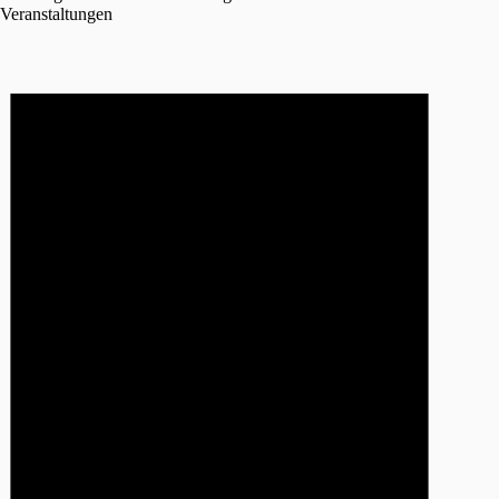
Veranstaltungen