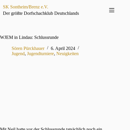
Zum
SK Sontheim/Brenz e.V.
Inhalt
springen
Der größte Dorfschachklub Deutschlands
WJEM in Lindau: Schlussrunde
Sören Pürckhauer
6. April 2024
Jugend
,
Jugendturniere
,
Neuigkeiten
Mit Neil hatte vor der Schlussrunde tatsächlich noch ein