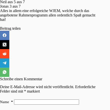
Neil aus 5 aus 7
Jonas 3 aus 7
Alles in allem eine erfolgreiche WJEM, welche durch das
angebotene Rahmenprogramm allen ordentlich Spaß gemacht
hat!
Beitrag teilen
Schreibe einen Kommentar
Deine E-Mail-Adresse wird nicht veröffentlicht.
Erforderliche
Felder sind mit
*
markiert
Name
*