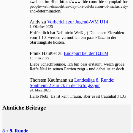
zweimal im Bild: https://www.fide.com/fide-olympiad-for-
people-with-disabilities-day-1-a-celebration-of-inclusivity-
and-determination/
Andy
zu
Vorbericht zur Jugend-WM U14
1. Oktober 2025
Hoffentlich hat Neil nicht Weiß ;-) Die neuen Elozahlen
vom 1.10. werden vermutlich ein paar Plätze in der
Startrangliste kosten.
Frank Häußler
zu
Endspurt bei der DJEM
13. Juni 2025
Liebe Schachfreunde, Ich bin bass erstaunt, welch große
Reife Neil in seinen Partien zeigt - und dabei ist er doch…
Thorsten Kaufmann
zu
Landesliga 8. Runde:
Sontheim 2 zurück in der Erfolgsspur
24. März 2025
Hallo Nobi! Es ist kein Traum, aber es ist traumhaft! LG
Ähnliche Beiträge
8 + 9. Runde