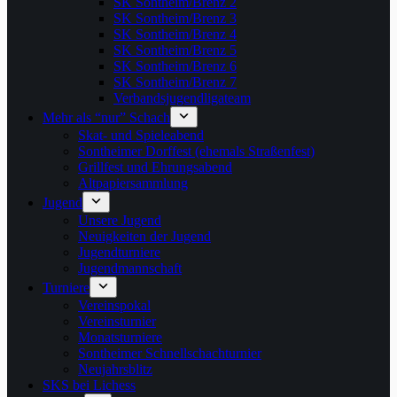
SK Sontheim/Brenz 2
SK Sontheim/Brenz 3
SK Sontheim/Brenz 4
SK Sontheim/Brenz 5
SK Sontheim/Brenz 6
SK Sontheim/Brenz 7
Verbandsjugendligateam
Mehr als “nur” Schach
Skat- und Spieleabend
Sontheimer Dorffest (ehemals Straßenfest)
Grillfest und Ehrungsabend
Altpapiersammlung
Jugend
Unsere Jugend
Neuigkeiten der Jugend
Jugendturniere
Jugendmannschaft
Turniere
Vereinspokal
Vereinsturnier
Monatsturniere
Sontheimer Schnellschachturnier
Neujahrsblitz
SKS bei Lichess