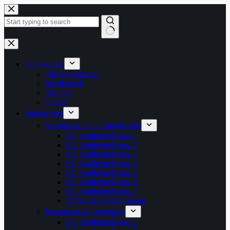
Zum
Inhalt
springen
Keine
Ergebnisse
Neuigkeiten
Alle Neuigkeiten
Spielbetrieb
Turniere
Jugend
Spielbetrieb
Neuigkeiten zum Spielbetrieb
SK Sontheim/Brenz 1
SK Sontheim/Brenz 2
SK Sontheim/Brenz 3
SK Sontheim/Brenz 4
SK Sontheim/Brenz 5
SK Sontheim/Brenz 6
SK Sontheim/Brenz 7
Verbandsjugendligateam
Paarungen & Ergebnisse
SK Sontheim/Brenz 1