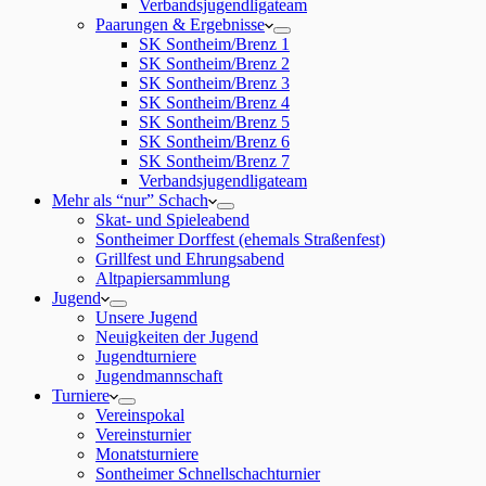
Verbandsjugendligateam
Paarungen & Ergebnisse
SK Sontheim/Brenz 1
SK Sontheim/Brenz 2
SK Sontheim/Brenz 3
SK Sontheim/Brenz 4
SK Sontheim/Brenz 5
SK Sontheim/Brenz 6
SK Sontheim/Brenz 7
Verbandsjugendligateam
Mehr als “nur” Schach
Skat- und Spieleabend
Sontheimer Dorffest (ehemals Straßenfest)
Grillfest und Ehrungsabend
Altpapiersammlung
Jugend
Unsere Jugend
Neuigkeiten der Jugend
Jugendturniere
Jugendmannschaft
Turniere
Vereinspokal
Vereinsturnier
Monatsturniere
Sontheimer Schnellschachturnier