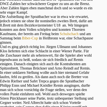
DWZ-Zahlen her schwächerer Gegner zu uns an die Brenz.
Aber Zahlen lügen eben manchmal doch und so wurde es ein
sehr enger Kampf.
Die Aufstellung der Spraitbacher war in etwa wie erwartet,
jedoch reisten sie ohne ihr nominelles zweites Brett, dafür am
8.Brett mit dem Bezirksvizemeister U18 an. Wir hingegen
konnten aus dem Vollen schöpfen und konnten Thorsten
Kaufmann, der bereits am Freitag beim
Schulschach
und am
Samstag beim
Biber-Cup
in Heilbronn war, eine Schachpause
gönnen.
Und es ging gleich richtig los: Jürgen Ullmann und Johannes
Klos lieferten sich eine Schlacht in einer Wiener Partie. Für
die Zuschauer mehr als sehenswert, für die Spieler aber wohl
irgendwann zu heiß, sodass sie sich friedlich auf Remis
einigten. Danach einigten sich auch die Kontrahenten am
Spitzenbrett, Thomas Brückner und Arno Reindl auf Remis.
In einer unklaren Stellung wollte auch hier niemand Gefahr
laufen, fehl zu greifen. Als dann auch noch die Bretter von
Edwin Riefner und Safet Trepca gegen die Spraitbacher
Philipp Enns und Michael Knödler Remis ausgingen, durfte
man sich schon vorsichtig die Frage stellen, wer denn den
vollen Punkt einfahren soll. Wohl auch deswegen spielte
Sören Pürckhauer seine Partie, trotz unbequemer Stellung und
Gegner weiter. Neil Albrecht hatte sich schon Vorteile
erarbeitet, sein Gegner aber dafür einen Königsangriff mit