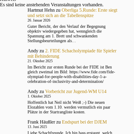
Es sind keine anstehenden Veranstaltungen vorhanden.
Hartmut Hehn
zu
Oberliga 5.Runde: Erste siegt
und setzt sich an die Tabellenspitze
26. Januar 2026
Guter Bericht, der den Verlauf der Begegnung
objektiv wiedergegeben hat, wenngleich die
Spannung am 1. Brett und schwankenden
Stellungsbeurteilungen als…
Andy
zu
2. FIDE Schacholympiade für Spieler
mit Behinderung
21. Oktober 2025
Im Bericht zur ersten Runde bei der FIDE ist Ben
gleich zweimal im Bild: https://www.fide.com/fide-
olympiad-for-people-with-disabilities-day-1-a-
celebration-of-inclusivity-and-determination/
Andy
zu
Vorbericht zur Jugend-WM U14
1. Oktober 2025
Hoffentlich hat Neil nicht Weiß ;-) Die neuen
Elozahlen vom 1.10. werden vermutlich ein paar
Plätze in der Startrangliste kosten.
Frank Häußler
zu
Endspurt bei der DJEM
13. Juni 2025
Liebe Schachfreunde, Ich bin bass erstaunt, welch