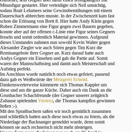
Minusfigur gestartet. Hier verteidigte sich Neil umsichtig,
sodass Brait Lelumees seine Gewinnbemühungen mit einem
Dauerschach abbrechen musste. In der Zwischenzeit kam fast
schon die Erlösung von Brett 8. Hier hatte Andy Klein gegen
Ruben Zimmermann eine Figur gegen zwei Bauern gegeben,
konnte aber auf der offenen c-Linie eine Figur seines Gegners
fesseln und somit ordentlich Material gewinnen. Aufgrund
dieses Umstandes nahmen nun sowohl Kevin Walter gegen
Alexander Ziegler wie auch Sören gegen Tim Kurz die
Remisangebote ihrer Gegner an. Kurz darauf hatte auch
Andys Gegner ein Einsehen und gab die Partie auf. Somit
waren der Mannschaftssieg und damit auch Meisterschaft und
Aufstieg perfekt.
Im Anschluss wurde natürlich noch etwas gefeiert, passend
dazu gab es Weißwürste der
Metzgerei Schmid.
Dankenswerterweise kümmerte sich Thomas Kappler um
diese und um die ganze Küche. Daher auch ein Dank an die
Grunbacher Schachfreunde (der Gegner unserer zeitgleich
Zuhause spielenden
Vierten)
, die Thomas kampflos gewinnen
ließen ;-).
Mit den Spraitbachern saßen wir noch gemütlich zusammen
und schließlich hatten auch diese noch etwas zu feiern, als die
Niederlage der Backnanger gemeldet wurde, denn somit
können sie auch rechnerisch nicht mehr absteigen.