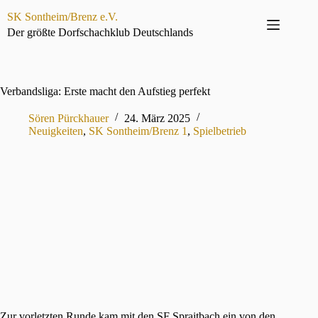
Zum
SK Sontheim/Brenz e.V.
Inhalt
springen
Der größte Dorfschachklub Deutschlands
Verbandsliga: Erste macht den Aufstieg perfekt
Sören Pürckhauer
24. März 2025
Neuigkeiten
,
SK Sontheim/Brenz 1
,
Spielbetrieb
Zur vorletzten Runde kam mit den SF Spraitbach ein von den