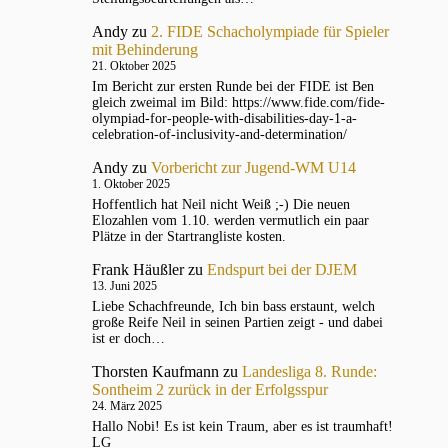
Andy
zu
2. FIDE Schacholympiade für Spieler
mit Behinderung
21. Oktober 2025
Im Bericht zur ersten Runde bei der FIDE ist Ben
gleich zweimal im Bild: https://www.fide.com/fide-
olympiad-for-people-with-disabilities-day-1-a-
celebration-of-inclusivity-and-determination/
Andy
zu
Vorbericht zur Jugend-WM U14
1. Oktober 2025
Hoffentlich hat Neil nicht Weiß ;-) Die neuen
Elozahlen vom 1.10. werden vermutlich ein paar
Plätze in der Startrangliste kosten.
Frank Häußler
zu
Endspurt bei der DJEM
13. Juni 2025
Liebe Schachfreunde, Ich bin bass erstaunt, welch
große Reife Neil in seinen Partien zeigt - und dabei
ist er doch…
Thorsten Kaufmann
zu
Landesliga 8. Runde:
Sontheim 2 zurück in der Erfolgsspur
24. März 2025
Hallo Nobi! Es ist kein Traum, aber es ist traumhaft!
LG