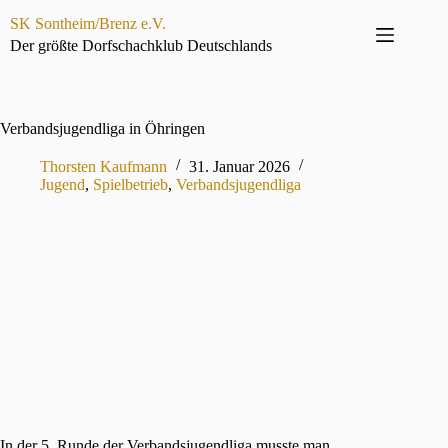
Zum
SK Sontheim/Brenz e.V.
Inhalt
springen
Der größte Dorfschachklub Deutschlands
Verbandsjugendliga in Öhringen
Thorsten Kaufmann
31. Januar 2026
Jugend
,
Spielbetrieb
,
Verbandsjugendliga
In der 5. Runde der Verbandsjugendliga musste man