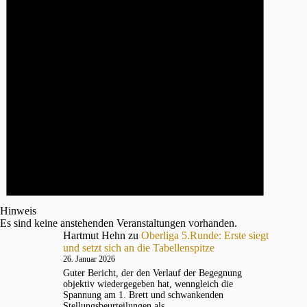
Hinweis
Es sind keine anstehenden Veranstaltungen vorhanden.
Hartmut Hehn
zu
Oberliga 5.Runde: Erste siegt
und setzt sich an die Tabellenspitze
26. Januar 2026
Guter Bericht, der den Verlauf der Begegnung
objektiv wiedergegeben hat, wenngleich die
Spannung am 1. Brett und schwankenden
Stellungsbeurteilungen als…