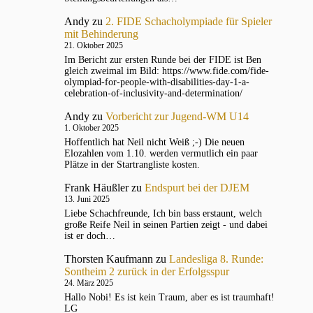
Andy
zu
2. FIDE Schacholympiade für Spieler
mit Behinderung
21. Oktober 2025
Im Bericht zur ersten Runde bei der FIDE ist Ben
gleich zweimal im Bild: https://www.fide.com/fide-
olympiad-for-people-with-disabilities-day-1-a-
celebration-of-inclusivity-and-determination/
Andy
zu
Vorbericht zur Jugend-WM U14
1. Oktober 2025
Hoffentlich hat Neil nicht Weiß ;-) Die neuen
Elozahlen vom 1.10. werden vermutlich ein paar
Plätze in der Startrangliste kosten.
Frank Häußler
zu
Endspurt bei der DJEM
13. Juni 2025
Liebe Schachfreunde, Ich bin bass erstaunt, welch
große Reife Neil in seinen Partien zeigt - und dabei
ist er doch…
Thorsten Kaufmann
zu
Landesliga 8. Runde:
Sontheim 2 zurück in der Erfolgsspur
24. März 2025
Hallo Nobi! Es ist kein Traum, aber es ist traumhaft!
LG