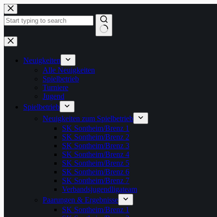
Zum
Inhalt
springen
Keine
Ergebnisse
Neuigkeiten
Alle Neuigkeiten
Spielbetrieb
Turniere
Jugend
Spielbetrieb
Neuigkeiten zum Spielbetrieb
SK Sontheim/Brenz 1
SK Sontheim/Brenz 2
SK Sontheim/Brenz 3
SK Sontheim/Brenz 4
SK Sontheim/Brenz 5
SK Sontheim/Brenz 6
SK Sontheim/Brenz 7
Verbandsjugendligateam
Paarungen & Ergebnisse
SK Sontheim/Brenz 1