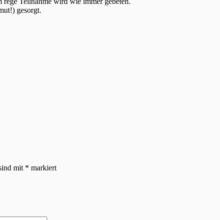
 rege Teilnahme wird wie immer gebeten.
ut!) gesorgt.
sind mit
*
markiert