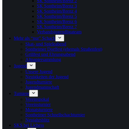
SK Sontheim/Brenz 2
SK Sontheim/Brenz 3
SK Sontheim/Brenz 4
SK Sontheim/Brenz 5
SK Sontheim/Brenz 6
SK Sontheim/Brenz 7
Verbandsjugendligateam
Mehr als “nur” Schach
Skat- und Spieleabend
Sontheimer Dorffest (ehemals Straßenfest)
Grillfest und Ehrungsabend
Altpapiersammlung
Jugend
Unsere Jugend
Neuigkeiten der Jugend
Jugendturniere
Jugendmannschaft
Turniere
Vereinspokal
Vereinsturnier
Monatsturniere
Sontheimer Schnellschachturnier
Neujahrsblitz
SKS bei Lichess