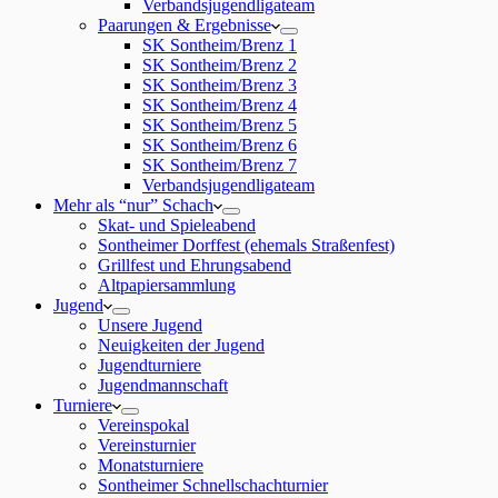
Verbandsjugendligateam
Paarungen & Ergebnisse
SK Sontheim/Brenz 1
SK Sontheim/Brenz 2
SK Sontheim/Brenz 3
SK Sontheim/Brenz 4
SK Sontheim/Brenz 5
SK Sontheim/Brenz 6
SK Sontheim/Brenz 7
Verbandsjugendligateam
Mehr als “nur” Schach
Skat- und Spieleabend
Sontheimer Dorffest (ehemals Straßenfest)
Grillfest und Ehrungsabend
Altpapiersammlung
Jugend
Unsere Jugend
Neuigkeiten der Jugend
Jugendturniere
Jugendmannschaft
Turniere
Vereinspokal
Vereinsturnier
Monatsturniere
Sontheimer Schnellschachturnier