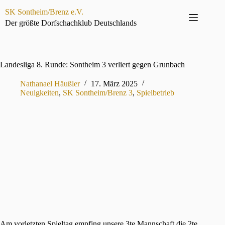
Zum
SK Sontheim/Brenz e.V.
Inhalt
springen
Der größte Dorfschachklub Deutschlands
Landesliga 8. Runde: Sontheim 3 verliert gegen Grunbach
Nathanael Häußler
17. März 2025
Neuigkeiten
,
SK Sontheim/Brenz 3
,
Spielbetrieb
Am vorletzten Spieltag empfing unsere 3te Mannschaft die 2te