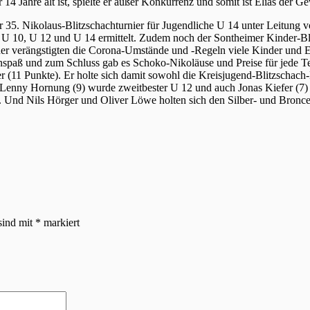
14 Jahre alt ist, spielte er außer Konkurrenz und somit ist Elias der 
5. Nikolaus-Blitzschachturnier für Jugendliche U 14 unter Leitung v
, U 10, U 12 und U 14 ermittelt. Zudem noch der Sontheimer Kinder-Bl
der verängstigten die Corona-Umstände und -Regeln viele Kinder und E
spaß und zum Schluss gab es Schoko-Nikoläuse und Preise für jede Tei
 (11 Punkte). Er holte sich damit sowohl die Kreisjugend-Blitzschach-
enny Hornung (9) wurde zweitbester U 12 und auch Jonas Kiefer (7) w
e. Und Nils Hörger und Oliver Löwe holten sich den Silber- und Bronc
sind mit
*
markiert