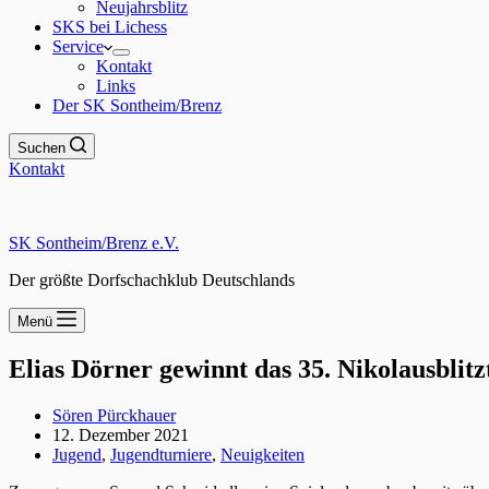
Neujahrsblitz
SKS bei Lichess
Service
Kontakt
Links
Der SK Sontheim/Brenz
Suchen
Kontakt
SK Sontheim/Brenz e.V.
Der größte Dorfschachklub Deutschlands
Menü
Elias Dörner gewinnt das 35. Nikolausblitz
Sören Pürckhauer
12. Dezember 2021
Jugend
,
Jugendturniere
,
Neuigkeiten