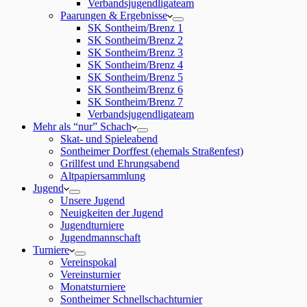
Verbandsjugendligateam
Paarungen & Ergebnisse
SK Sontheim/Brenz 1
SK Sontheim/Brenz 2
SK Sontheim/Brenz 3
SK Sontheim/Brenz 4
SK Sontheim/Brenz 5
SK Sontheim/Brenz 6
SK Sontheim/Brenz 7
Verbandsjugendligateam
Mehr als “nur” Schach
Skat- und Spieleabend
Sontheimer Dorffest (ehemals Straßenfest)
Grillfest und Ehrungsabend
Altpapiersammlung
Jugend
Unsere Jugend
Neuigkeiten der Jugend
Jugendturniere
Jugendmannschaft
Turniere
Vereinspokal
Vereinsturnier
Monatsturniere
Sontheimer Schnellschachturnier