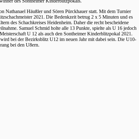
Gewinner des Sontheimer Kinderblitzpokals.
on Nathanael Häußler und Sören Pürckhauer statt. Mit dem Turnier
itzschachmeister 2021. Die Bedenkzeit betrug 2 x 5 Minuten und es
ltern des Schachkreises Heidenheim. Daher die recht bescheidene
lnahme. Samuel Schmid holte alle 13 Punkte, spielte als U 16 jedoch
Meisterschaft U 12 als auch den Sontheimer Kinderblitzpokal 2021.
ird bei der Bezirksblitz U12 im neuen Jahr mit dabei sein. Die U10-
erang bei den U8ern.