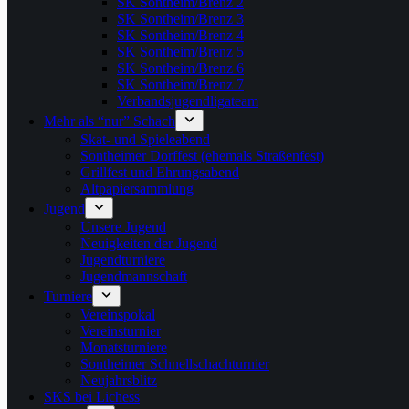
SK Sontheim/Brenz 2
SK Sontheim/Brenz 3
SK Sontheim/Brenz 4
SK Sontheim/Brenz 5
SK Sontheim/Brenz 6
SK Sontheim/Brenz 7
Verbandsjugendligateam
Mehr als “nur” Schach
Skat- und Spieleabend
Sontheimer Dorffest (ehemals Straßenfest)
Grillfest und Ehrungsabend
Altpapiersammlung
Jugend
Unsere Jugend
Neuigkeiten der Jugend
Jugendturniere
Jugendmannschaft
Turniere
Vereinspokal
Vereinsturnier
Monatsturniere
Sontheimer Schnellschachturnier
Neujahrsblitz
SKS bei Lichess