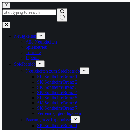
Zum
Inhalt
springen
Keine
Ergebnisse
Neuigkeiten
Alle Neuigkeiten
Spielbetrieb
Turniere
Jugend
Spielbetrieb
Neuigkeiten zum Spielbetrieb
SK Sontheim/Brenz 1
SK Sontheim/Brenz 2
SK Sontheim/Brenz 3
SK Sontheim/Brenz 4
SK Sontheim/Brenz 5
SK Sontheim/Brenz 6
SK Sontheim/Brenz 7
Verbandsjugendligateam
Paarungen & Ergebnisse
SK Sontheim/Brenz 1