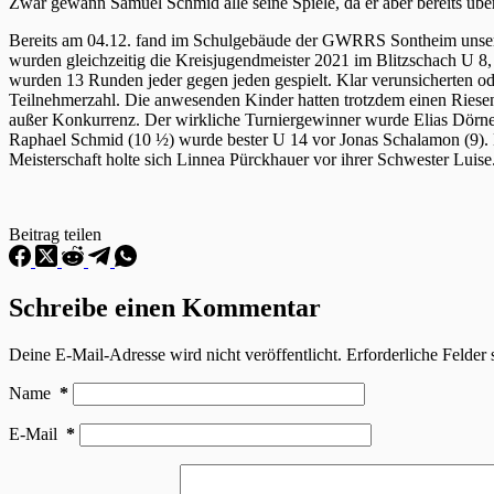
Zwar gewann Samuel Schmid alle seine Spiele, da er aber bereits über 
Bereits am 04.12. fand im Schulgebäude der GWRRS Sontheim unser 3
wurden gleichzeitig die Kreisjugendmeister 2021 im Blitzschach U 8
wurden 13 Runden jeder gegen jeden gespielt. Klar verunsicherten o
Teilnehmerzahl. Die anwesenden Kinder hatten trotzdem einen Riesen
außer Konkurrenz. Der wirkliche Turniergewinner wurde Elias Dörner
Raphael Schmid (10 ½) wurde bester U 14 vor Jonas Schalamon (9). L
Meisterschaft holte sich Linnea Pürckhauer vor ihrer Schwester Luis
Beitrag teilen
Schreibe einen Kommentar
Deine E-Mail-Adresse wird nicht veröffentlicht.
Erforderliche Felder 
Name
*
E-Mail
*