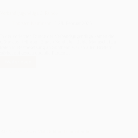
Verbandsjugendliga 6. Runde
Thorsten Kaufmann
28. Februar 2026
In der vorletzten Runde der Verbandsjugendliga kamen die
Gäste aus Heilbronn 2 nach Sontheim. Beide Mannschaften
traten in Bestbesetzung an Sontheim war an allen Brettern
stärker aufgestellt und alle Partien…
Weiterlesen
Verbandsjugendliga
6.
Runde
BJEM 2026: Zwei Mal Gold und einmal Silber