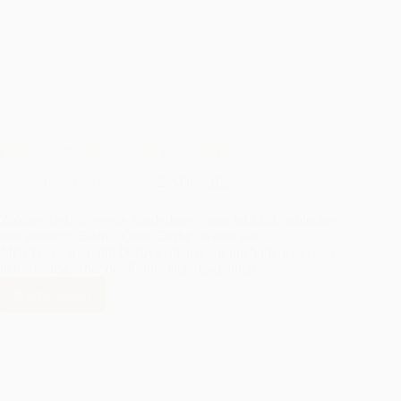
St.
Pauli
Oberliga 7.Runde: Verflixte Bezirksderbys
Sören Pürckhauer
2. März 2026
Zweites Derby, zweite Niederlage – eine wirklich schlechte
und unnötige Bilanz. Ohne Derbys wären wir
Meisteranwärter, mit Derbys spielen wir noch immer gegen
den Abstieg. Aber der Reihe nach. Eigentlich…
Weiterlesen
Oberliga
7.Runde:
Verflixte
Bezirksderbys