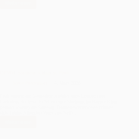
Weiterlesen
DPMM:
Sontheim
bietet
dem
Rekordmeister
(teilweise)
Paroli
DPMM: Sontheim schlägt St. Pauli
Sören Pürckhauer
8. März 2026
Früh startete die 5-stündige Anfahrt nach Leipzig (mit
Ladestop, der trotz 10:50 zu einer Stärkung im Burger King
genutzt wurde) am Samstag. Dankenswerterweise erklärte
sich Tobias Albrecht (Vater von Neil)…
Weiterlesen
DPMM:
Sontheim
schlägt