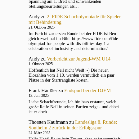
Spannung am 1. Brett und schwankenden
Stellungsbeurteilungen als…
Andy
zu
2. FIDE Schacholympiade für Spieler
mit Behinderung
21. Oktober 2025
Im Bericht zur ersten Runde bei der FIDE ist Ben
gleich zweimal im Bild: https://www.fide.com/fide-
olympiad-for-people-with-disabilities-day-1-a-
celebration-of-inclusivity-and-determination/
Andy
zu
Vorbericht zur Jugend-WM U14
1. Oktober 2025
Hoffentlich hat Neil nicht Weiß ;-) Die neuen
Elozahlen vom 1.10. werden vermutlich ein paar
Plätze in der Startrangliste kosten.
Frank Häußler
zu
Endspurt bei der DJEM
13. Juni 2025
Liebe Schachfreunde, Ich bin bass erstaunt, welch
große Reife Neil in seinen Partien zeigt - und dabei
ist er doch…
Thorsten Kaufmann
zu
Landesliga 8. Runde:
Sontheim 2 zurück in der Erfolgsspur
24. März 2025