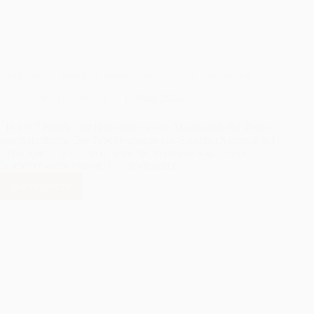
Bezirksliga 7.Runde: Erneute Niederlage für Sontheim 4
Sören Pürckhauer
1. März 2026
In der 7.Runde empfing unsere vierte Mannschaft die Zweite
von Spraitbach. Der Tabellenzweite aus Spraitbach musste auf
einen Spieler verzichten, während Sontheim sogar zwei
Spieler ersetzen musste. Es entwickelten…
Weiterlesen
Bezirksliga
7.Runde:
Erneute
Niederlage
für
Sontheim
4