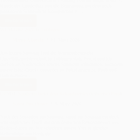
Tabellenführer Unterkochen 1 Anfang Februar folgte in der 7.
Runde der Landesliga nun die Begegnung mit dem noch
punktlosen Schlusslicht Königsbronn 1.…
Weiterlesen
Landesliga
7.
WEM-Blitz 2026 in Tübingen
Runde:
Martin Albrecht
12. März 2026
Makelloser
Sieg
von
Am letzten Samstag fand die Württembergische
Sontheim
Einzelblitzmeisterschaft in Tübingen statt. Pascal und ich
durften als Nachrücker seitens Sontheim teilnehmen, nachdem
2
unsere Blitz-Cracks entweder im Pokal gegen St. Pauli und
Baden-Baden…
Weiterlesen
WEM-
Blitz
DPMM: Sontheim bietet dem Rekordmeister (teilweise) Paroli
2026
Sören Pürckhauer
8. März 2026
in
Tübingen
Nach der Sensation am Samstag, stand am Sonntag ein doch
sehr ungleiches Duell mit dem deutschen Rekordmeister aus
Baden-Baden an. Wir schickten unsere Vier in gleicher
Reihenfolge ans Brett, die…