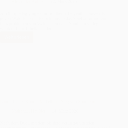
Alexander Kübler
22. März 2026
Am 8. Spieltag ging es für Sontheim 4 eigentlich auswärts
gegen Waldstetten 1. Jedoch musste das Spiel aufgrund von
Platzproblemen von Waldstetten nach Sontheim verlegt
werden. Laut Tabelle ist klar,…
Weiterlesen
Spieltag
8:
Sieg
gegen
Waldstetten
Landesliga 7. Runde: Makelloser Sieg von Sontheim 2
Nathanael Häußler
14. März 2026
Nach dem Duell mit dem bis dato verlustpunktfreien