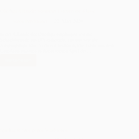
Oberliga 8.Runde: Sontheim 1 sichert die Klasse
Sören Pürckhauer
22. März 2026
In der 8.Runde der Oberliga empfingen wir die
Schachfreunde aus HN-Biberach. Für uns war die
Ausgangslage klar: Verlieren verboten. Die Gäste aus dem
Unterland mussten in ihrem letzten Spiel der…
Weiterlesen
Oberliga
8.Runde:
Sontheim
1
sichert
die
Klasse
Spieltag 8: Sieg gegen Waldstetten