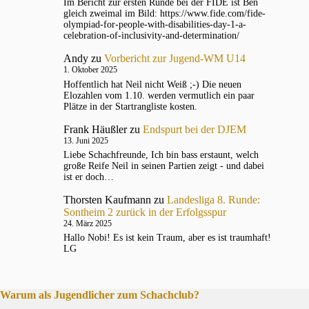
Im Bericht zur ersten Runde bei der FIDE ist Ben
gleich zweimal im Bild: https://www.fide.com/fide-
olympiad-for-people-with-disabilities-day-1-a-
celebration-of-inclusivity-and-determination/
Andy
zu
Vorbericht zur Jugend-WM U14
1. Oktober 2025
Hoffentlich hat Neil nicht Weiß ;-) Die neuen
Elozahlen vom 1.10. werden vermutlich ein paar
Plätze in der Startrangliste kosten.
Frank Häußler
zu
Endspurt bei der DJEM
13. Juni 2025
Liebe Schachfreunde, Ich bin bass erstaunt, welch
große Reife Neil in seinen Partien zeigt - und dabei
ist er doch…
Thorsten Kaufmann
zu
Landesliga 8. Runde:
Sontheim 2 zurück in der Erfolgsspur
24. März 2025
Hallo Nobi! Es ist kein Traum, aber es ist traumhaft!
LG
Warum als Jugendlicher zum Schachclub?