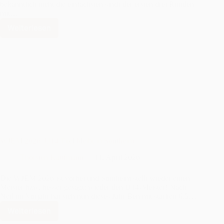
bekanntlich nicht die einfachsten sind) der ersten drei Runden
mit…
Weiterlesen
Neil
Albrecht
wird
Dritter
bei
den
Stuttgarter
Stadtmeisterschaften
WJEM 2026: U14 Titel bleibt in Sontheim
Thorsten Kaufmann
11. April 2026
Die WJEM 2026 ist vorbei und Sontheim stellt wieder einen
Meister bzw. besser gesagt: wieder den U14-Meister! Nach
Neil im Vorjahr hat sich nun dieses Jahr Ben mit starken 6,5…
Weiterlesen
WJEM