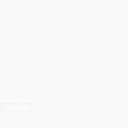
2026:
U14
Titel
bleibt
in
Sontheim
WJEM in Lindau
Thorsten Kaufmann
9. April 2026
Zur Zeit, vom 07.04.2026 bis 11.04.2026, finden im schönen
Lindau in der dortigen Jugendherberge die
WürttembergIschen Jugendeinzelmeisterschaften 2026 statt.
Für den SK Sontheim/Brenz e.V starten folgende
Kinder/Jugendliche: U10w: Jamia…
Weiterlesen
WJEM
in
Lindau