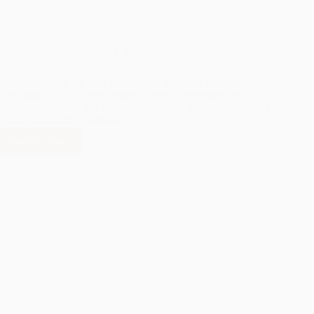
Sportler des Jahres: Neil Albrecht!
Andreas Klein
14. Februar 2026
Wahnsinn: Neil hat die Sportlerwahl 2025 mit großem
Vorsprung für sich entschieden! Die HZ vermeldete am 5.
Februar: “Sportler des Jahres ist der junge Schachspieler Neil
Albrecht vom SK Sontheim,…
Weiterlesen
Sportler
des
Jahres:
Neil
Albrecht!
Verbandsjugendliga in Öhringen