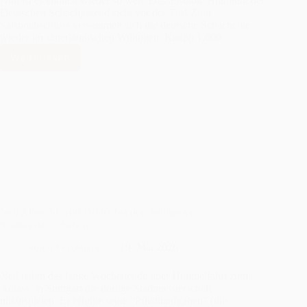
Nun ist es endlich wieder so weit: Das absolute Highlight der
Deutschen Schachjugend steht vor der Tür! Zum
Saisonabschluss versammelt sich die deutsche Schachelite
wieder im sauerländischen Willingen. Knapp 1.000…
Weiterlesen
DJEM
2026
Neil Albrecht wird Dritter bei den Stuttgarter
Stadtmeisterschaften
Sören Pürckhauer
19. Mai 2026
Neil nahm das lange Wochenende über Himmelfahrt zum
Anlass, in Stuttgart die dortige Stadtmeisterschaft
mitzuspielen. Er erfüllte seine “Pflichtaufgaben” (die