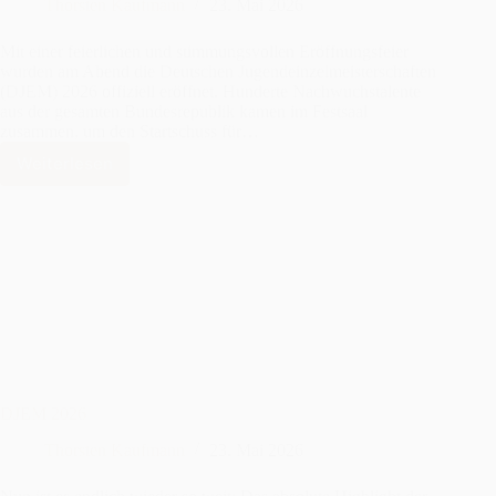
Thorsten Kaufmann
23. Mai 2026
Mit einer feierlichen und stimmungsvollen Eröffnungsfeier
wurden am Abend die Deutschen Jugendeinzelmeisterschaften
(DJEM) 2026 offiziell eröffnet. Hunderte Nachwuchstalente
aus der gesamten Bundesrepublik kamen im Festsaal
zusammen, um den Startschuss für…
Weiterlesen
DJEM
eröffnet
DJEM 2026
Thorsten Kaufmann
23. Mai 2026