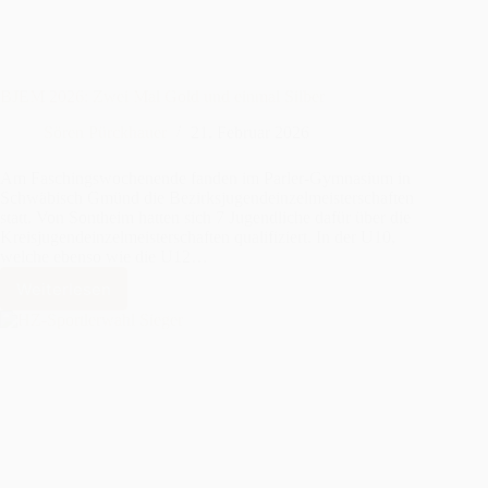
BJEM 2026: Zwei Mal Gold und einmal Silber
Sören Pürckhauer
21. Februar 2026
Am Faschingswochenende fanden im Parler-Gymnasium in
Schwäbisch Gmünd die Bezirksjugendeinzelmeisterschaften
statt. Von Sontheim hatten sich 7 Jugendliche dafür über die
Kreisjugendeinzelmeisterschaften qualifiziert. In der U10,
welche ebenso wie die U12…
Weiterlesen
BJEM
2026:
Zwei
Mal
Gold
und
einmal
Silber