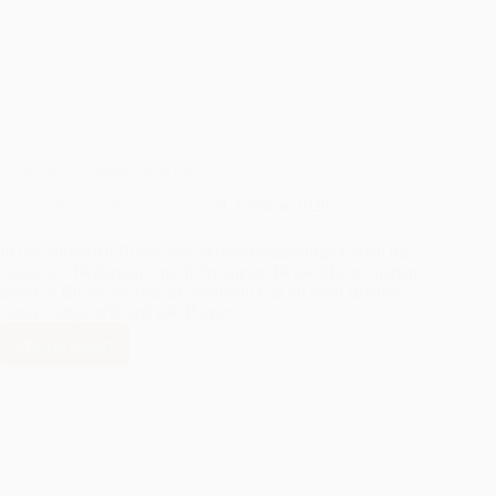
Verbandsjugendliga 6. Runde
Thorsten Kaufmann
28. Februar 2026
In der vorletzten Runde der Verbandsjugendliga kamen die
Gäste aus Heilbronn 2 nach Sontheim. Beide Mannschaften
traten in Bestbesetzung an Sontheim war an allen Brettern
stärker aufgestellt und alle Partien…
Weiterlesen
Verbandsjugendliga
6.
Runde