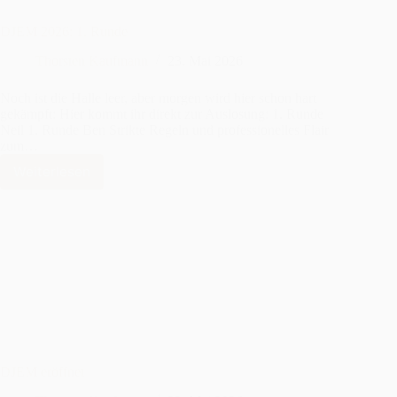
DJEM 2026: 1. Runde
Thorsten Kaufmann
23. Mai 2026
Noch ist die Halle leer, aber morgen wird hier schon hart
gekämpft: Hier kommt ihr direkt zur Auslosung: 1. Runde
Neil 1. Runde Ben Strikte Regeln und professionelles Flair
zum…
Weiterlesen
DJEM
2026:
1.
Runde
DJEM eröffnet