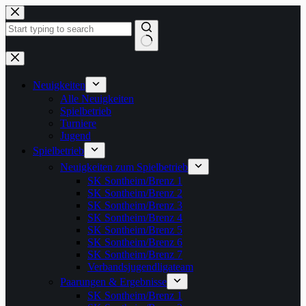
Zum
Inhalt
springen
Keine
Ergebnisse
Neuigkeiten
Alle Neuigkeiten
Spielbetrieb
Turniere
Jugend
Spielbetrieb
Neuigkeiten zum Spielbetrieb
SK Sontheim/Brenz 1
SK Sontheim/Brenz 2
SK Sontheim/Brenz 3
SK Sontheim/Brenz 4
SK Sontheim/Brenz 5
SK Sontheim/Brenz 6
SK Sontheim/Brenz 7
Verbandsjugendligateam
Paarungen & Ergebnisse
SK Sontheim/Brenz 1