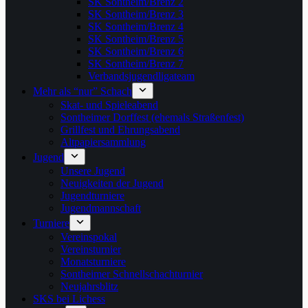
SK Sontheim/Brenz 2
SK Sontheim/Brenz 3
SK Sontheim/Brenz 4
SK Sontheim/Brenz 5
SK Sontheim/Brenz 6
SK Sontheim/Brenz 7
Verbandsjugendligateam
Mehr als “nur” Schach
Skat- und Spieleabend
Sontheimer Dorffest (ehemals Straßenfest)
Grillfest und Ehrungsabend
Altpapiersammlung
Jugend
Unsere Jugend
Neuigkeiten der Jugend
Jugendturniere
Jugendmannschaft
Turniere
Vereinspokal
Vereinsturnier
Monatsturniere
Sontheimer Schnellschachturnier
Neujahrsblitz
SKS bei Lichess