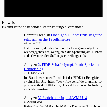
Hinweis
Es sind keine anstehenden Veranstaltungen vorhanden.
Hartmut Hehn
zu
Oberliga 5.Runde: Erste siegt und
setzt sich an die Tabellenspitze
26. Januar 2026
Guter Bericht, der den Verlauf der Begegnung objektiv
wiedergegeben hat, wenngleich die Spannung am 1. Brett
und schwankenden Stellungsbeurteilungen als…
Andy
zu
2. FIDE Schacholympiade für Spieler mit
Behinderung
21. Oktober 2025
Im Bericht zur ersten Runde bei der FIDE ist Ben gleich
zweimal im Bild: https://www.fide.com/fide-olympiad-for-
people-with-disabilities-day-1-a-celebration-of-inclusivity-
and-determination/
Andy
zu
Vorbericht zur Jugend-WM U14
1. Oktober 2025
Hoffentlich hat Neil nicht Weiß ;-) Die neuen Elozahlen