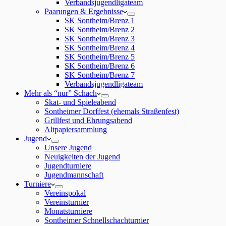
Verbandsjugendligateam
Paarungen & Ergebnisse
SK Sontheim/Brenz 1
SK Sontheim/Brenz 2
SK Sontheim/Brenz 3
SK Sontheim/Brenz 4
SK Sontheim/Brenz 5
SK Sontheim/Brenz 6
SK Sontheim/Brenz 7
Verbandsjugendligateam
Mehr als “nur” Schach
Skat- und Spieleabend
Sontheimer Dorffest (ehemals Straßenfest)
Grillfest und Ehrungsabend
Altpapiersammlung
Jugend
Unsere Jugend
Neuigkeiten der Jugend
Jugendturniere
Jugendmannschaft
Turniere
Vereinspokal
Vereinsturnier
Monatsturniere
Sontheimer Schnellschachturnier