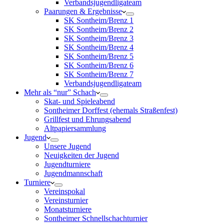
Verbandsjugendligateam
Paarungen & Ergebnisse
SK Sontheim/Brenz 1
SK Sontheim/Brenz 2
SK Sontheim/Brenz 3
SK Sontheim/Brenz 4
SK Sontheim/Brenz 5
SK Sontheim/Brenz 6
SK Sontheim/Brenz 7
Verbandsjugendligateam
Mehr als “nur” Schach
Skat- und Spieleabend
Sontheimer Dorffest (ehemals Straßenfest)
Grillfest und Ehrungsabend
Altpapiersammlung
Jugend
Unsere Jugend
Neuigkeiten der Jugend
Jugendturniere
Jugendmannschaft
Turniere
Vereinspokal
Vereinsturnier
Monatsturniere
Sontheimer Schnellschachturnier