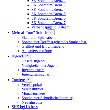
SK Sontheim/Brenz 2
SK Sontheim/Brenz 3
SK Sontheim/Brenz 4
SK Sontheim/Brenz 5
SK Sontheim/Brenz 6
SK Sontheim/Brenz 7
Verbandsjugendligateam
Mehr als “nur” Schach
Skat- und Spieleabend
Sontheimer Dorffest (ehemals Straßenfest)
Grillfest und Ehrungsabend
Altpapiersammlung
Jugend
Unsere Jugend
Neuigkeiten der Jugend
Jugendturniere
Jugendmannschaft
Turniere
Vereinspokal
Vereinsturnier
Monatsturniere
Sontheimer Schnellschachturnier
Neujahrsblitz
SKS bei Lichess