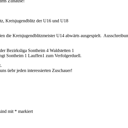
Teams Zuhause!
itz, Kreisjugendblitz der U16 und U18
rden die Kreisjugendblitzmeister U14 abwärts ausgespielt. Ausschreibu
der Bezirksliga Sontheim 4 Waldstetten 1
ängt Sontheim 1 Lauffen1 zum Verfolgerduell.
.
ns üebr jeden interessierten Zuschauer!
sind mit
*
markiert