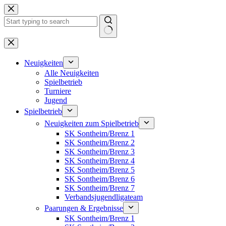
Zum
Inhalt
springen
Keine
Ergebnisse
Neuigkeiten
Alle Neuigkeiten
Spielbetrieb
Turniere
Jugend
Spielbetrieb
Neuigkeiten zum Spielbetrieb
SK Sontheim/Brenz 1
SK Sontheim/Brenz 2
SK Sontheim/Brenz 3
SK Sontheim/Brenz 4
SK Sontheim/Brenz 5
SK Sontheim/Brenz 6
SK Sontheim/Brenz 7
Verbandsjugendligateam
Paarungen & Ergebnisse
SK Sontheim/Brenz 1