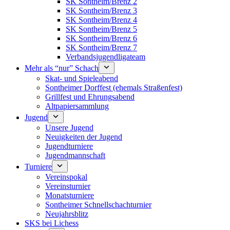
SK Sontheim/Brenz 2
SK Sontheim/Brenz 3
SK Sontheim/Brenz 4
SK Sontheim/Brenz 5
SK Sontheim/Brenz 6
SK Sontheim/Brenz 7
Verbandsjugendligateam
Mehr als “nur” Schach
Skat- und Spieleabend
Sontheimer Dorffest (ehemals Straßenfest)
Grillfest und Ehrungsabend
Altpapiersammlung
Jugend
Unsere Jugend
Neuigkeiten der Jugend
Jugendturniere
Jugendmannschaft
Turniere
Vereinspokal
Vereinsturnier
Monatsturniere
Sontheimer Schnellschachturnier
Neujahrsblitz
SKS bei Lichess