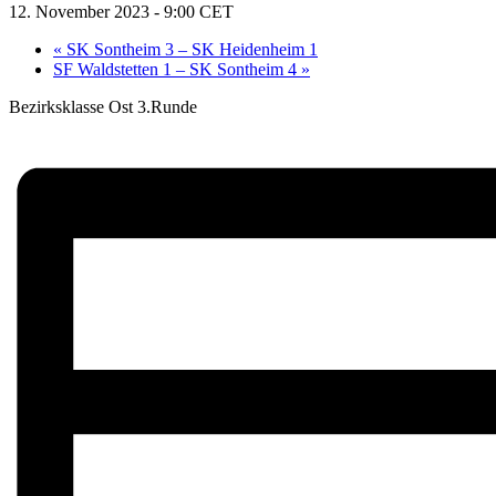
12. November 2023 - 9:00
CET
«
SK Sontheim 3 – SK Heidenheim 1
SF Waldstetten 1 – SK Sontheim 4
»
Bezirksklasse Ost 3.Runde