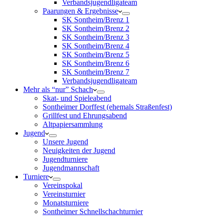
Verbandsjugendligateam
Paarungen & Ergebnisse
SK Sontheim/Brenz 1
SK Sontheim/Brenz 2
SK Sontheim/Brenz 3
SK Sontheim/Brenz 4
SK Sontheim/Brenz 5
SK Sontheim/Brenz 6
SK Sontheim/Brenz 7
Verbandsjugendligateam
Mehr als “nur” Schach
Skat- und Spieleabend
Sontheimer Dorffest (ehemals Straßenfest)
Grillfest und Ehrungsabend
Altpapiersammlung
Jugend
Unsere Jugend
Neuigkeiten der Jugend
Jugendturniere
Jugendmannschaft
Turniere
Vereinspokal
Vereinsturnier
Monatsturniere
Sontheimer Schnellschachturnier