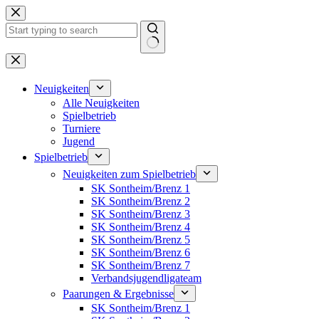
Zum
Inhalt
springen
Keine
Ergebnisse
Neuigkeiten
Alle Neuigkeiten
Spielbetrieb
Turniere
Jugend
Spielbetrieb
Neuigkeiten zum Spielbetrieb
SK Sontheim/Brenz 1
SK Sontheim/Brenz 2
SK Sontheim/Brenz 3
SK Sontheim/Brenz 4
SK Sontheim/Brenz 5
SK Sontheim/Brenz 6
SK Sontheim/Brenz 7
Verbandsjugendligateam
Paarungen & Ergebnisse
SK Sontheim/Brenz 1