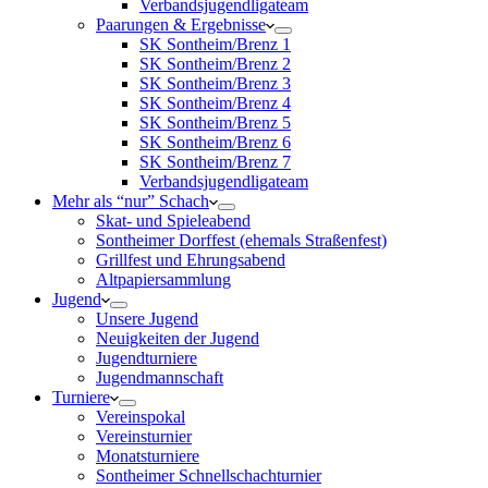
Verbandsjugendligateam
Paarungen & Ergebnisse
SK Sontheim/Brenz 1
SK Sontheim/Brenz 2
SK Sontheim/Brenz 3
SK Sontheim/Brenz 4
SK Sontheim/Brenz 5
SK Sontheim/Brenz 6
SK Sontheim/Brenz 7
Verbandsjugendligateam
Mehr als “nur” Schach
Skat- und Spieleabend
Sontheimer Dorffest (ehemals Straßenfest)
Grillfest und Ehrungsabend
Altpapiersammlung
Jugend
Unsere Jugend
Neuigkeiten der Jugend
Jugendturniere
Jugendmannschaft
Turniere
Vereinspokal
Vereinsturnier
Monatsturniere
Sontheimer Schnellschachturnier