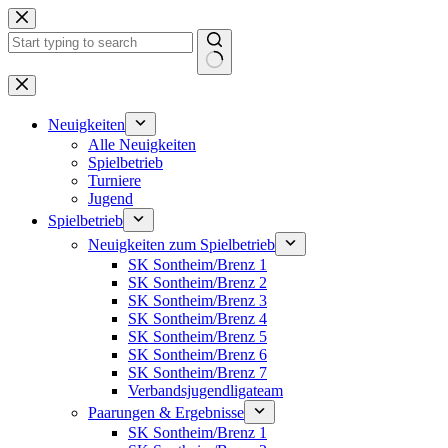
Zum
Inhalt
springen
Keine
Ergebnisse
Neuigkeiten
Alle Neuigkeiten
Spielbetrieb
Turniere
Jugend
Spielbetrieb
Neuigkeiten zum Spielbetrieb
SK Sontheim/Brenz 1
SK Sontheim/Brenz 2
SK Sontheim/Brenz 3
SK Sontheim/Brenz 4
SK Sontheim/Brenz 5
SK Sontheim/Brenz 6
SK Sontheim/Brenz 7
Verbandsjugendligateam
Paarungen & Ergebnisse
SK Sontheim/Brenz 1