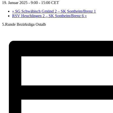
19. Januar 2025 - 9:00
-
15:00
CET
«
SG Schwäbisch Gmünd 2 – SK Sontheim/Brenz 1
RSV Heuchlingen 2 – SK Sontheim/Brenz 6
»
5.Runde Bezirksliga Ostalb