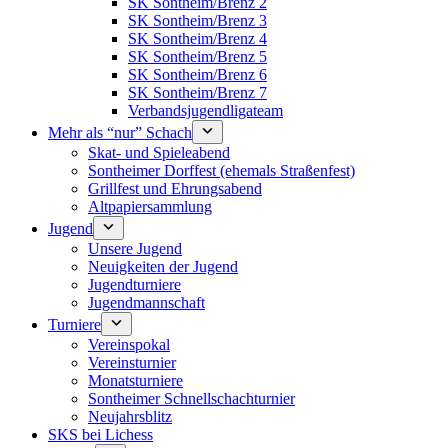
SK Sontheim/Brenz 2
SK Sontheim/Brenz 3
SK Sontheim/Brenz 4
SK Sontheim/Brenz 5
SK Sontheim/Brenz 6
SK Sontheim/Brenz 7
Verbandsjugendligateam
Mehr als “nur” Schach
Skat- und Spieleabend
Sontheimer Dorffest (ehemals Straßenfest)
Grillfest und Ehrungsabend
Altpapiersammlung
Jugend
Unsere Jugend
Neuigkeiten der Jugend
Jugendturniere
Jugendmannschaft
Turniere
Vereinspokal
Vereinsturnier
Monatsturniere
Sontheimer Schnellschachturnier
Neujahrsblitz
SKS bei Lichess