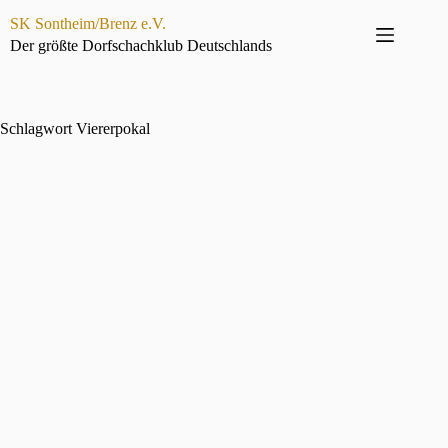
Zum
SK Sontheim/Brenz e.V.
Inhalt
springen
Der größte Dorfschachklub Deutschlands
Schlagwort
Viererpokal