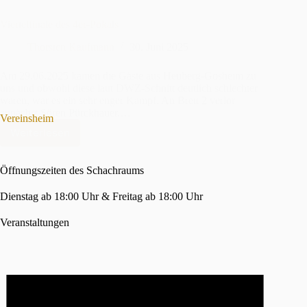
Viertelfinale des 4er-Pokals
Thorsten Kaufmann
30. Juni 2025
Am 29.06.2025 kamen die Gäste aus Heuberg-Gosheim zu
uns und obwohl diese laut DWZ-Schnitt deutlich schlechter
waren, war es ein sehr enger Kampf. An Brett 2 verlor
zunächst Sören Pürckhauer.…
Vereinsheim
Weiterlesen
Viertelfinale
des
4er-
Öffnungszeiten des Schachraums
Pokals
Dienstag ab 18:00 Uhr & Freitag ab 18:00 Uhr
Veranstaltungen