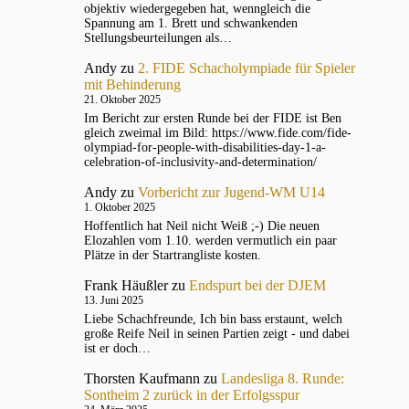
objektiv wiedergegeben hat, wenngleich die
Spannung am 1. Brett und schwankenden
Stellungsbeurteilungen als…
Andy
zu
2. FIDE Schacholympiade für Spieler
mit Behinderung
21. Oktober 2025
Im Bericht zur ersten Runde bei der FIDE ist Ben
gleich zweimal im Bild: https://www.fide.com/fide-
olympiad-for-people-with-disabilities-day-1-a-
celebration-of-inclusivity-and-determination/
Andy
zu
Vorbericht zur Jugend-WM U14
1. Oktober 2025
Hoffentlich hat Neil nicht Weiß ;-) Die neuen
Elozahlen vom 1.10. werden vermutlich ein paar
Plätze in der Startrangliste kosten.
Frank Häußler
zu
Endspurt bei der DJEM
13. Juni 2025
Liebe Schachfreunde, Ich bin bass erstaunt, welch
große Reife Neil in seinen Partien zeigt - und dabei
ist er doch…
Thorsten Kaufmann
zu
Landesliga 8. Runde:
Sontheim 2 zurück in der Erfolgsspur