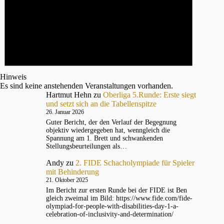
Hinweis
Es sind keine anstehenden Veranstaltungen vorhanden.
Hartmut Hehn
zu
Oberliga 5.Runde: Erste siegt
und setzt sich an die Tabellenspitze
26. Januar 2026
Guter Bericht, der den Verlauf der Begegnung
objektiv wiedergegeben hat, wenngleich die
Spannung am 1. Brett und schwankenden
Stellungsbeurteilungen als…
Andy
zu
2. FIDE Schacholympiade für Spieler
mit Behinderung
21. Oktober 2025
Im Bericht zur ersten Runde bei der FIDE ist Ben
gleich zweimal im Bild: https://www.fide.com/fide-
olympiad-for-people-with-disabilities-day-1-a-
celebration-of-inclusivity-and-determination/